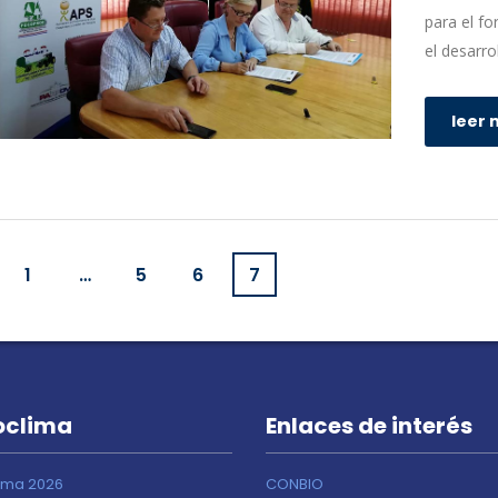
para el fo
el desarro
leer 
1
…
5
6
7
oclima
Enlaces de interés
ima 2026
CONBIO