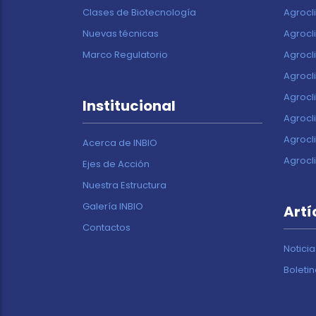
Clases de Biotecnología
Agrocl
Nuevas técnicas
Agrocl
Marco Regulatorio
Agrocl
Agrocl
Agrocl
Institucional
Agrocl
Agrocl
Acerca de INBIO
Agrocl
Ejes de Acción
Nuestra Estructura
Galería INBIO
Artí
Contactos
Noticia
Boleti