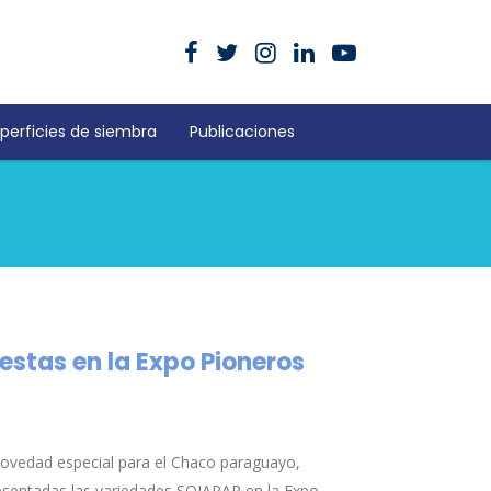
perficies de siembra
Publicaciones
stas en la Expo Pioneros
ovedad especial para el Chaco paraguayo,
esentadas las variedades SOJAPAR en la Expo