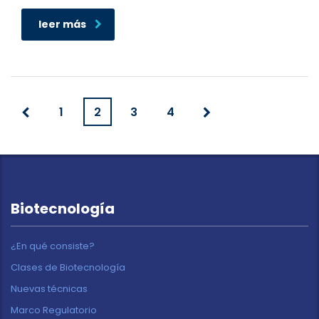
leer más
1
2
3
4
Biotecnología
¿En qué consiste?
Clases de Biotecnología
Nuevas técnicas
Marco Regulatorio