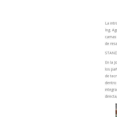
La intr
Ing. Ag
camas b
de resa
STAND
En la J
los pa
de tec
dentro 
integr
directa