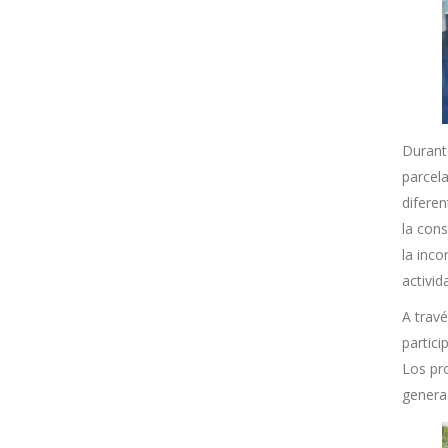
Durante
parcel
difere
la cons
la inco
activid
A trav
partici
Los pr
genera