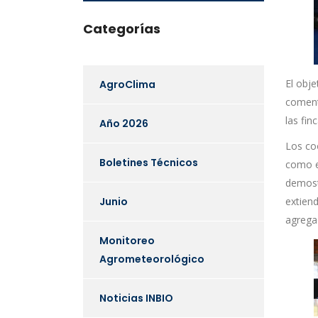
Categorías
El obj
AgroClima
coment
las fi
Año 2026
Los coo
Boletines Técnicos
como ej
demost
extiend
Junio
agregad
Monitoreo
Agrometeorológico
Noticias INBIO