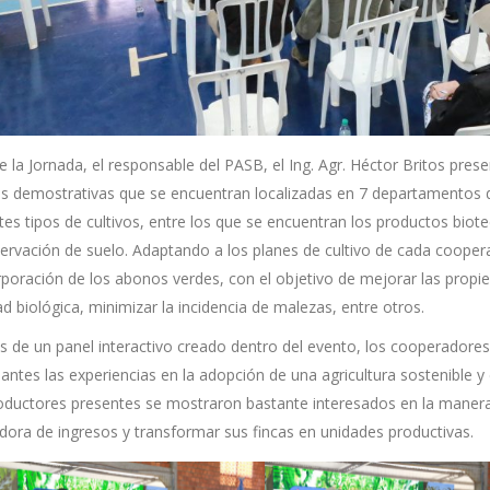
 la Jornada, el responsable del PASB, el Ing. Agr. Héctor Britos pres
as demostrativas que se encuentran localizadas en 7 departamentos de
ntes tipos de cultivos, entre los que se encuentran los productos bi
ervación de suelo. Adaptando a los planes de cultivo de cada coopera
rporación de los abonos verdes, con el objetivo de mejorar las propie
ad biológica, minimizar la incidencia de malezas, entre otros.
és de un panel interactivo creado dentro del evento, los cooperadore
pantes las experiencias en la adopción de una agricultura sostenible y
oductores presentes se mostraron bastante interesados en la manera 
dora de ingresos y transformar sus fincas en unidades productivas.