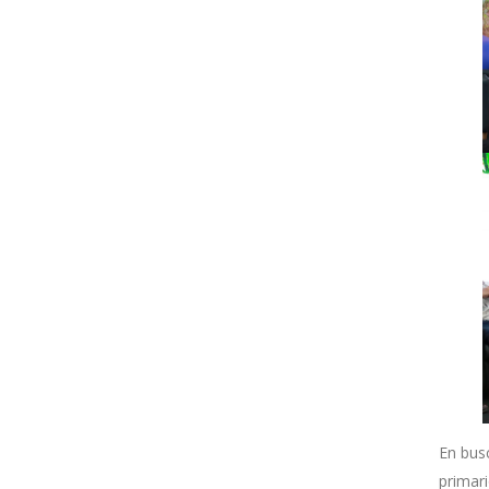
En busc
primar