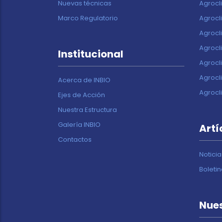
Nuevas técnicas
Agrocl
Marco Regulatorio
Agrocl
Agrocl
Agrocl
Institucional
Agrocl
Agrocl
Acerca de INBIO
Agrocl
Ejes de Acción
Nuestra Estructura
Galería INBIO
Artí
Contactos
Noticia
Boleti
Nues