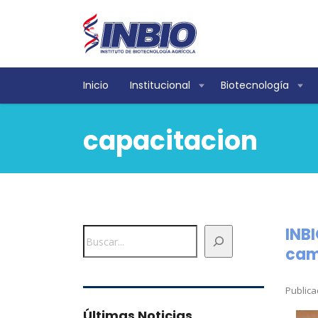
Inicio
Institucional
Biotecnología
capacitacion
INBI
Buscar
ca
Publica
Últimas Noticias