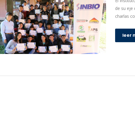
El Institu
de su eje 
charlas co
leer 