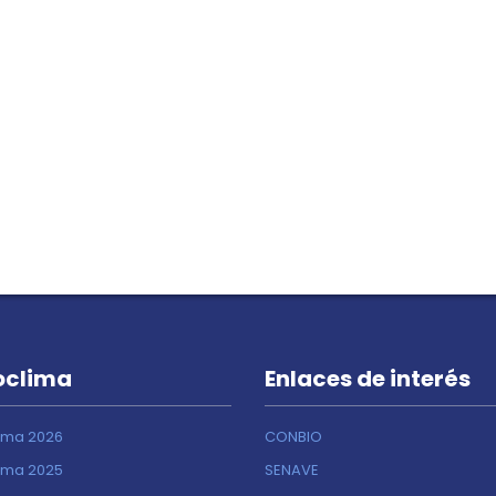
oclima
Enlaces de interés
ima 2026
CONBIO
ima 2025
SENAVE