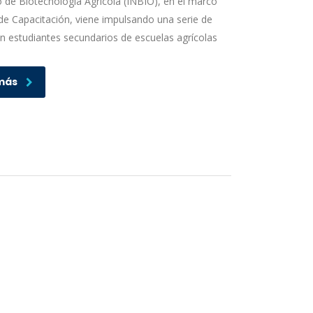
to de Biotecnología Agrícola (INBIO), en el marco
de Capacitación, viene impulsando una serie de
n estudiantes secundarios de escuelas agrícolas
más