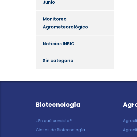
Junio
Monitoreo
Agrometeorológico
Noticias INBIO
Sin categoría
Biotecnología
Agr
¿En qué consiste?
Agrocl
Clases de Biotecnología
Agrocl