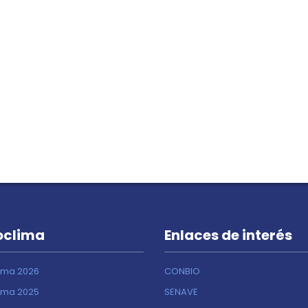
oclima
Enlaces de interés
ima 2026
CONBIO
ima 2025
SENAVE