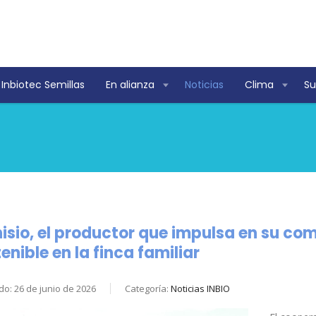
Inbiotec Semillas
En alianza
Noticias
Clima
Su
isio, el productor que impulsa en su c
enible en la finca familiar
do: 26 de junio de 2026
Categoría:
Noticias INBIO