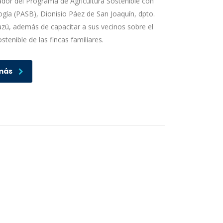
ador del Programa de Agricultura Sostenible con
gía (PASB), Dionisio Páez de San Joaquín, dpto.
zú, además de capacitar a sus vecinos sobre el
tenible de las fincas familiares.
más