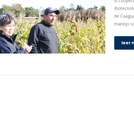
El cooper
Biotecnolo
de Caagua
manejo sos
leer 