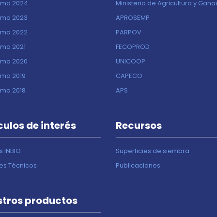
ima 2024
Ministerio de Agricultura y Gan
ima 2023
APROSEMP
ima 2022
PARPOV
ima 2021
FECOPROD
ima 2020
UNICOOP
ima 2019
CAPECO
ima 2018
APS
culos de interés
Recursos
s INBIO
Superficies de siembra
nes Técnicos
Publicaciones
tros productos