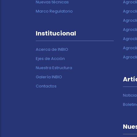
Nuevas técnicas
Agrocl
Marco Regulatorio
Agrocl
Agrocl
Agrocl
Institucional
Agrocl
Agrocl
Acerca de INBIO
Agrocl
Ejes de Acción
Nuestra Estructura
Galería INBIO
Artí
Contactos
Noticia
Boleti
Nues