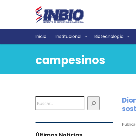
Inicio
Institucional
Biotecnología
campesinos
Dion
Buscar
sost
Publica
Últimas Noticias