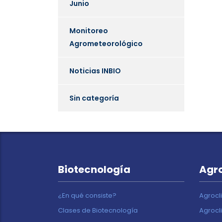
Junio
Monitoreo
Agrometeorológico
Noticias INBIO
Sin categoría
Biotecnología
Agr
¿En qué consiste?
Agrocl
Clases de Biotecnología
Agrocl