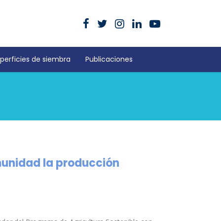
perficies de siembra
Publicaciones
omunidad la producción