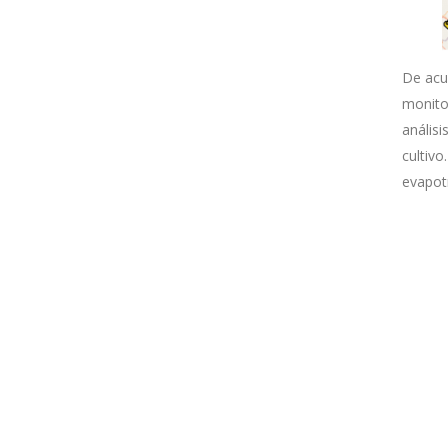
De acu
monito
anális
cultivo
evapot