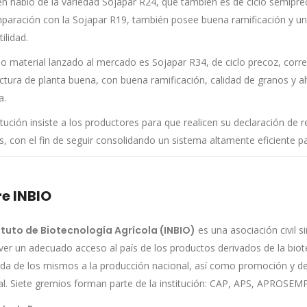
n habló de la variedad Sojapar R24, que también es de ciclo semiprec
paración con la Sojapar R19, también posee buena ramificación y u
tilidad.
imo material lanzado al mercado es Sojapar R34, de ciclo precoz, cor
ctura de planta buena, con buena ramificación, calidad de granos y a
a.
itución insiste a los productores para que realicen su declaración de 
s, con el fin de seguir consolidando un sistema altamente eficiente p
e INBIO
ituto de Biotecnología Agrícola (INBIO)
es una asociación civil si
er un adecuado acceso al país de los productos derivados de la biot
da de los mismos a la producción nacional, así como promoción y desa
al. Siete gremios forman parte de la institución: CAP, APS, APR