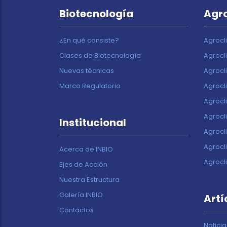
Biotecnología
Agr
¿En qué consiste?
Agrocl
Clases de Biotecnología
Agrocl
Nuevas técnicas
Agrocl
Marco Regulatorio
Agrocl
Agrocl
Agrocl
Institucional
Agrocl
Agrocl
Acerca de INBIO
Agrocl
Ejes de Acción
Nuestra Estructura
Galería INBIO
Artí
Contactos
Noticia