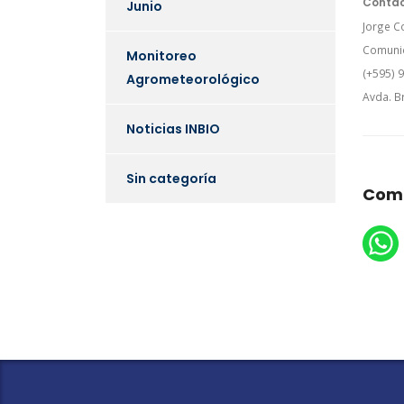
Contac
Junio
Jorge C
Comunic
Monitoreo
(+595) 
Agrometeorológico
Avda. Br
Noticias INBIO
Sin categoría
Comp