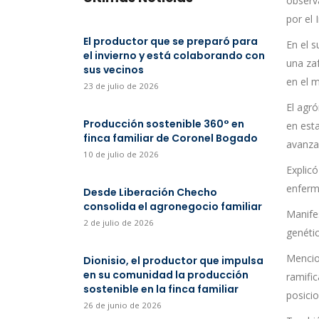
observa
por el 
El productor que se preparó para
En el s
el invierno y está colaborando con
una za
sus vecinos
en el 
23 de julio de 2026
El agr
Producción sostenible 360° en
en esta
finca familiar de Coronel Bogado
avanzad
10 de julio de 2026
Explicó
enferm
Desde Liberación Checho
consolida el agronegocio familiar
Manife
2 de julio de 2026
genétic
Mencio
Dionisio, el productor que impulsa
en su comunidad la producción
ramific
sostenible en la finca familiar
posici
26 de junio de 2026