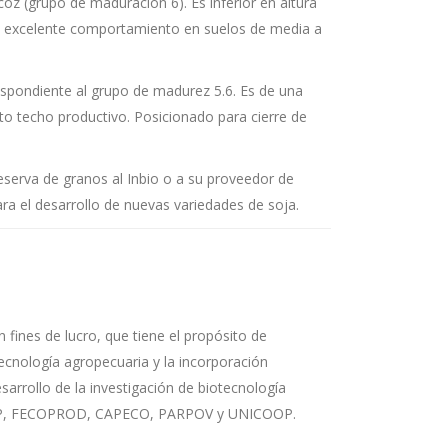
oz (grupo de maduración 6). Es inferior en altura
n excelente comportamiento en suelos de media a
respondiente al grupo de madurez 5.6. Es de una
lto techo productivo. Posicionado para cierre de
reserva de granos al Inbio o a su proveedor de
ara el desarrollo de nuevas variedades de soja.
n fines de lucro, que tiene el propósito de
ecnología agropecuaria y la incorporación
rrollo de la investigación de biotecnología
OSEMP, FECOPROD, CAPECO, PARPOV y UNICOOP.