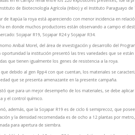
das en el campo ferial entre los 220 expositores presentes, fue la p
Instituto de Biotecnología Agrícola (Inbio) y el Instituto Paraguayo de
ur de Itapúa la roya está apareciendo con menor incidencia en relaci
fra en donde muchos productores están observando a campo el dest
mercado: Sojapar R19, Sojapar R24 y Sojapar R34.
ónomo Aníbal Morel, del área de investigación y desarrollo del Progr
 oportunidad la institución presentó las tres variedades que se está
as que tienen igualmente los genes de resistencia a la roya.
 que debido al gen Rpp4 con que cuentan, los materiales se caracteriz
edad que se presenta amenazante en la presente campaña.
stó que para un mejor desempeño de los materiales, se debe aplicar 
a y el control químico.
nó, además, que la Sojapar R19 es de ciclo 6 semiprecoz, que posee
ación y la densidad recomendada es de ocho a 12 plantas por metro, d
onada para apertura de siembra.