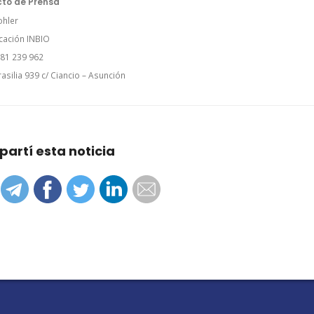
to de Prensa
ohler
ación INBIO
981 239 962
asilia 939 c/ Ciancio – Asunción
artí esta noticia