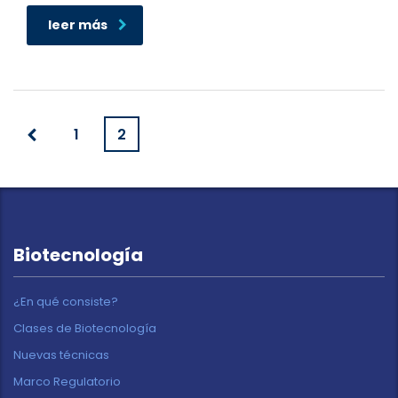
leer más
1
2
Biotecnología
¿En qué consiste?
Clases de Biotecnología
Nuevas técnicas
Marco Regulatorio