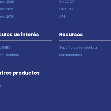
ima 2020
UNICOOP
ima 2019
CAPECO
ima 2018
APS
culos de interés
Recursos
s INBIO
Superficies de siembra
nes Técnicos
Publicaciones
tros productos
r