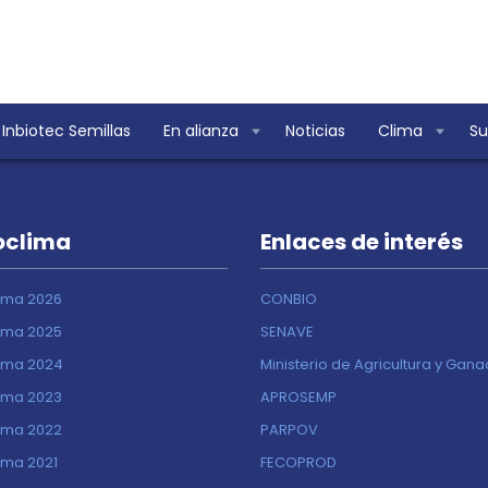
Inbiotec Semillas
En alianza
Noticias
Clima
Su
oclima
Enlaces de interés
ima 2026
CONBIO
ima 2025
SENAVE
ima 2024
Ministerio de Agricultura y Gan
ima 2023
APROSEMP
ima 2022
PARPOV
ima 2021
FECOPROD