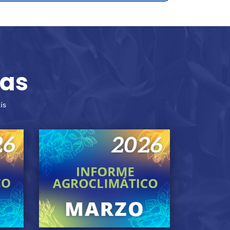
mas
ís